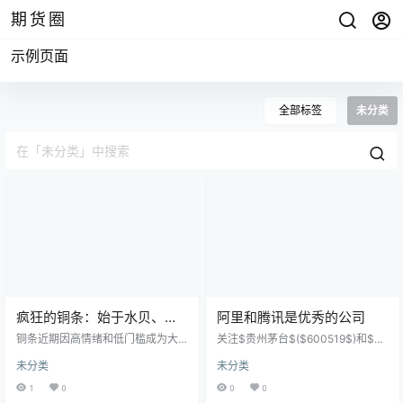
期货圈
示例页面
全部标签
未分类
疯狂的铜条：始于水贝、终
阿里和腾讯是优秀的公司
于废品站
铜条近期因高情绪和低门槛成为大
关注$贵州茅台$($600519$)和$宁
众投资新宠，但其投资属性存疑。
德时代$($300750$)的走势。
未分类
未分类
铜价本质由全球工业供需决定，而
市场上标价数百元的铜条实际成本
1
0
0
0
仅百元左右，主要溢价源于包装与