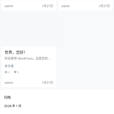
情绪消费。消费者在冲动购买后，
admin
1月27日
admin
1月27日
常面临卖出困难、回收价低等现实
问题，投资风险与不确定性远高于
预期。Cocoon AI Summary 铜，原
本属于常见的工业原料，近期，却
忽然被推入了公众的可持有资产配
置里。 热度来得很快，一根1000克
的金属条，封装、…
世界，您好！
欢迎使用 WordPress。这是您的第
一篇文章。编辑或删除它，然后开
未分类
始写作吧！
0
0
admin
1月27日
归档
2026 年 1 月